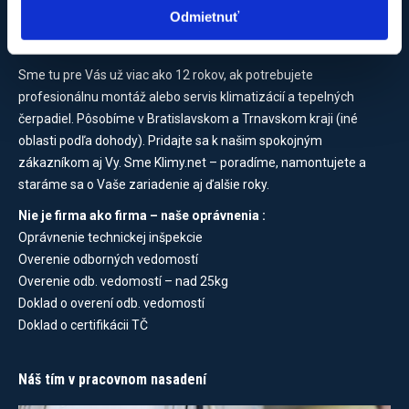
Odmietnuť
O firme Klimy.net
Sme tu pre Vás už viac ako 12 rokov, ak potrebujete
profesionálnu montáž alebo servis klimatizácií a tepelných
čerpadiel. Pôsobíme v Bratislavskom a Trnavskom kraji (iné
oblasti podľa dohody). Pridajte sa k našim spokojným
zákazníkom aj Vy. Sme Klimy.net – poradíme, namontujete a
staráme sa o Vaše zariadenie aj ďalšie roky.
Nie je firma ako firma – naše oprávnenia :
Oprávnenie technickej inšpekcie
Overenie odborných vedomostí
Overenie odb. vedomostí – nad 25kg
Doklad o overení odb. vedomostí
Doklad o certifikácii TČ
Náš tím v pracovnom nasadení