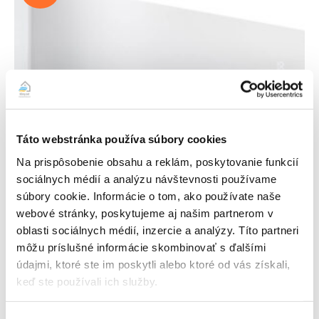
Táto webstránka používa súbory cookies
Na prispôsobenie obsahu a reklám, poskytovanie funkcií
sociálnych médií a analýzu návštevnosti používame
Vivax R-Design multisplit 2,5+3,5 kW s montážou
súbory cookie. Informácie o tom, ako používate naše
Pôvodná
Aktuálna
2630,00
€
2425,00
€
webové stránky, poskytujeme aj našim partnerom v
cena
cena
ZOBRAZIŤ DETAIL PRODUKTU
oblasti sociálnych médií, inzercie a analýzy. Títo partneri
bola:
je:
môžu príslušné informácie skombinovať s ďalšími
2630,00 €.
2425,00 €.
údajmi, ktoré ste im poskytli alebo ktoré od vás získali,
keď ste používali ich služby.
Zľava!