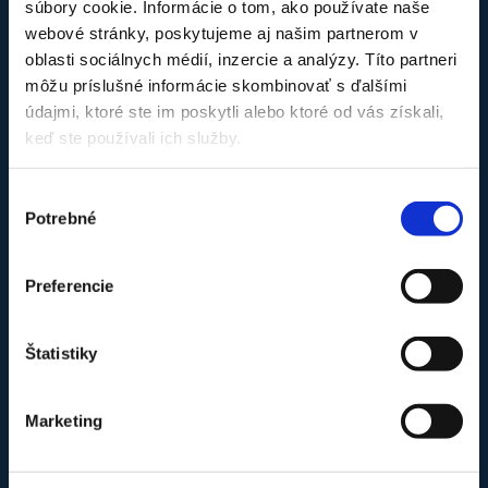
súbory cookie. Informácie o tom, ako používate naše
webové stránky, poskytujeme aj našim partnerom v
Sme tu pre Vás už viac ako 12 rokov, ak potrebujete
oblasti sociálnych médií, inzercie a analýzy. Títo partneri
profesionálnu montáž alebo servis klimatizácií a tepelných
môžu príslušné informácie skombinovať s ďalšími
čerpadiel. Pôsobíme v Bratislavskom a Trnavskom kraji (iné
údajmi, ktoré ste im poskytli alebo ktoré od vás získali,
oblasti podľa dohody). Pridajte sa k našim spokojným
keď ste používali ich služby.
zákazníkom aj Vy. Sme Klimy.net – poradíme, namontujete a
staráme sa o Vaše zariadenie aj ďalšie roky.
Výber
Nie je firma ako firma – naše oprávnenia :
Potrebné
súhlasu
Oprávnenie technickej inšpekcie
Overenie odborných vedomostí
Preferencie
Overenie odb. vedomostí – nad 25kg
Doklad o overení odb. vedomostí
Doklad o certifikácii TČ
Štatistiky
Náš tím v pracovnom nasadení
Marketing