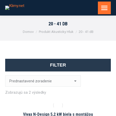
20 - 41 DB
You are here:
Domov
Produkt Akusticky Hluk
20 - 41 dB
FILTER
Zobrazujú sa 2 výsledky
Vivax N-Design 5,2 kW biela s montážou