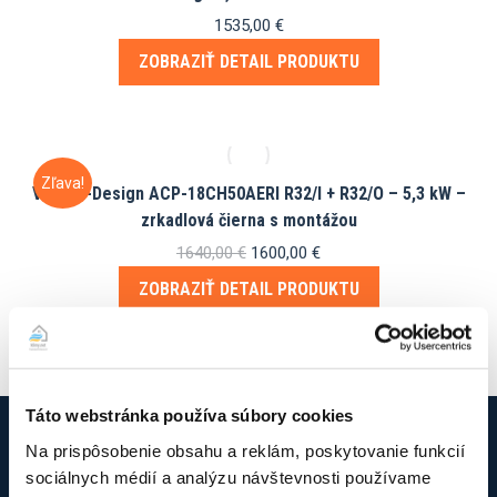
1535,00
€
ZOBRAZIŤ DETAIL PRODUKTU
Zľava!
Vivax R-Design ACP-18CH50AERI R32/I + R32/O – 5,3 kW –
zrkadlová čierna s montážou
Pôvodná
Aktuálna
1640,00
€
1600,00
€
cena
cena
ZOBRAZIŤ DETAIL PRODUKTU
bola:
je:
1640,00 €.
1600,00 €.
Táto webstránka používa súbory cookies
Na prispôsobenie obsahu a reklám, poskytovanie funkcií
sociálnych médií a analýzu návštevnosti používame
O firme Klimy.net