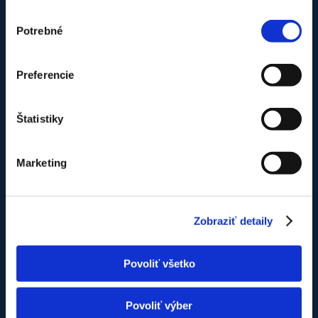
Náš tím v pracovnom nasadení
Výber
Potrebné
súhlasu
Preferencie
Štatistiky
Marketing
Zobraziť detaily
Povoliť všetko
Povoliť výber