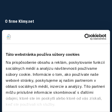
O firme Klimy.net
Sme tu pre Vás už viac ako 12 rokov, ak potrebujete
profesionálnu montáž alebo servis klimatizácií a tepelných
čerpadiel. Pôsobíme v Bratislavskom a Trnavskom kraji (iné
oblasti podľa dohody). Pridajte sa k našim spokojným
Táto webstránka používa súbory cookies
zákazníkom aj Vy. Sme Klimy.net – poradíme, namontujete a
staráme sa o Vaše zariadenie aj ďalšie roky.
Na prispôsobenie obsahu a reklám, poskytovanie funkcií
sociálnych médií a analýzu návštevnosti používame
Nie je firma ako firma – naše oprávnenia :
súbory cookie. Informácie o tom, ako používate naše
Oprávnenie technickej inšpekcie
webové stránky, poskytujeme aj našim partnerom v
Overenie odborných vedomostí
oblasti sociálnych médií, inzercie a analýzy. Títo partneri
Overenie odb. vedomostí – nad 25kg
môžu príslušné informácie skombinovať s ďalšími
Doklad o overení odb. vedomostí
údajmi, ktoré ste im poskytli alebo ktoré od vás získali,
Doklad o certifikácii TČ
keď ste používali ich služby.