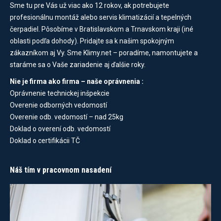
Sme tu pre Vás už viac ako 12 rokov, ak potrebujete
profesionálnu montáž alebo servis klimatizácií a tepelných
čerpadiel. Pôsobíme v Bratislavskom a Trnavskom kraji (iné
oblasti podľa dohody). Pridajte sa k našim spokojným
zákazníkom aj Vy. Sme Klimy.net – poradíme, namontujete a
staráme sa o Vaše zariadenie aj ďalšie roky.
Nie je firma ako firma – naše oprávnenia :
Oprávnenie technickej inšpekcie
Overenie odborných vedomostí
Overenie odb. vedomostí – nad 25kg
Doklad o overení odb. vedomostí
Doklad o certifikácii TČ
Náš tím v pracovnom nasadení