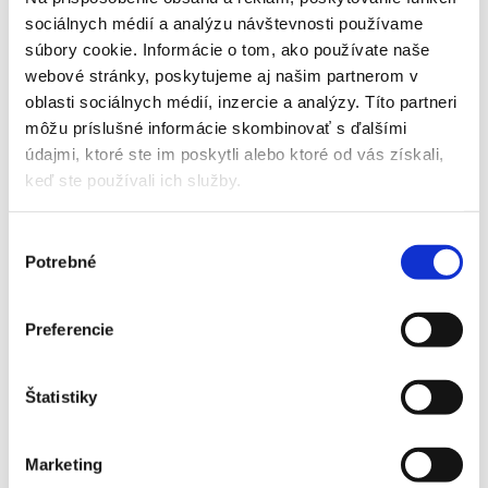
sociálnych médií a analýzu návštevnosti používame
súbory cookie. Informácie o tom, ako používate naše
webové stránky, poskytujeme aj našim partnerom v
oblasti sociálnych médií, inzercie a analýzy. Títo partneri
môžu príslušné informácie skombinovať s ďalšími
údajmi, ktoré ste im poskytli alebo ktoré od vás získali,
keď ste používali ich služby.
Sinclair MARVIN multisplit 2,7KW + 5,3kW biela s montážou
2869,00
€
Výber
ZOBRAZIŤ DETAIL PRODUKTU
Potrebné
súhlasu
Preferencie
Štatistiky
Marketing