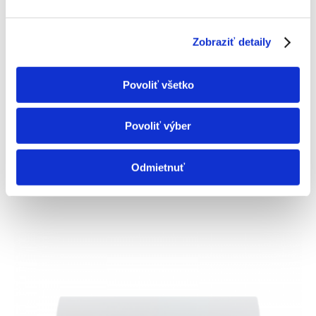
Zobraziť detaily
Povoliť všetko
Sinclair MARVIN multisplit 2×2,7KW + 5,3kW biela s
Povoliť výber
montážou
3679,00
€
Odmietnuť
ZOBRAZIŤ DETAIL PRODUKTU