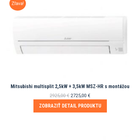
Zľava!
Mitsubishi multisplit 2,5kW + 3,5kW MSZ-HR s montážou
Pôvodná
Aktuálna
2925,00
€
2725,00
€
cena
cena
ZOBRAZIŤ DETAIL PRODUKTU
bola:
je:
2925,00 €.
2725,00 €.