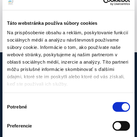
Accepted
file
types:
Táto webstránka používa súbory cookies
jpg,
Na prispôsobenie obsahu a reklám, poskytovanie funkcií
png,
sociálnych médií a analýzu návštevnosti používame
pdf,
súbory cookie. Informácie o tom, ako používate naše
docx,
webové stránky, poskytujeme aj našim partnerom v
doc.
oblasti sociálnych médií, inzercie a analýzy. Títo partneri
môžu príslušné informácie skombinovať s ďalšími
O firme Klimy.net
údajmi, ktoré ste im poskytli alebo ktoré od vás získali,
keď ste používali ich služby.
Sme tu pre Vás už viac ako 12 rokov, ak potrebujete
profesionálnu montáž alebo servis klimatizácií a tepelných
Výber
čerpadiel. Pôsobíme v Bratislavskom a Trnavskom kraji (iné
Potrebné
súhlasu
oblasti podľa dohody). Pridajte sa k našim spokojným
zákazníkom aj Vy. Sme Klimy.net – poradíme, namontujete a
staráme sa o Vaše zariadenie aj ďalšie roky.
Preferencie
Nie je firma ako firma – naše oprávnenia :