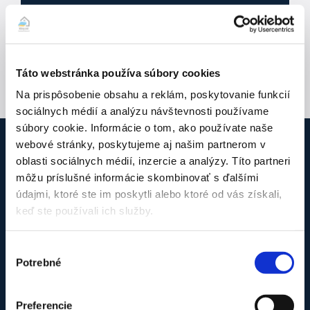
Accepted
file
types:
jpg,
Táto webstránka používa súbory cookies
png,
Na prispôsobenie obsahu a reklám, poskytovanie funkcií
pdf,
sociálnych médií a analýzu návštevnosti používame
docx,
súbory cookie. Informácie o tom, ako používate naše
doc.
webové stránky, poskytujeme aj našim partnerom v
oblasti sociálnych médií, inzercie a analýzy. Títo partneri
O firme Klimy.net
môžu príslušné informácie skombinovať s ďalšími
údajmi, ktoré ste im poskytli alebo ktoré od vás získali,
Sme tu pre Vás už viac ako 12 rokov, ak potrebujete
keď ste používali ich služby.
profesionálnu montáž alebo servis klimatizácií a tepelných
čerpadiel. Pôsobíme v Bratislavskom a Trnavskom kraji (iné
Výber
oblasti podľa dohody). Pridajte sa k našim spokojným
Potrebné
súhlasu
zákazníkom aj Vy. Sme Klimy.net – poradíme, namontujete a
staráme sa o Vaše zariadenie aj ďalšie roky.
Preferencie
Nie je firma ako firma – naše oprávnenia :