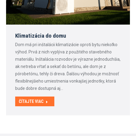
Klimatizácia do domu
Dom má pri inštalácii klimatizácie oproti bytu niekoľko
výhod. Prvá z nich vyplýva z použitého stavebného
materiálu. Inštalácia rozvodov je výrazne jednoduchšia,
ak netreba vŕtať a sekať do betónu, ale dom je z
pórobetónu, tehly či dreva. Ďalšou výhodou je možnosť
flexibilnejšieho umiestnenia vonkajšej jednotky, ktorá
bude dobre dostupná aj…
ČÍTAJTE VIAC