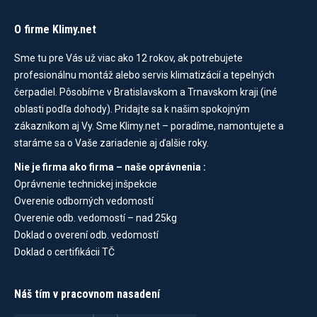
O firme Klimy.net
Sme tu pre Vás už viac ako 12 rokov, ak potrebujete
profesionálnu montáž alebo servis klimatizácií a tepelných
čerpadiel. Pôsobíme v Bratislavskom a Trnavskom kraji (iné
oblasti podľa dohody). Pridajte sa k našim spokojným
zákazníkom aj Vy. Sme Klimy.net – poradíme, namontujete a
staráme sa o Vaše zariadenie aj ďalšie roky.
Nie je firma ako firma – naše oprávnenia :
Oprávnenie technickej inšpekcie
Overenie odborných vedomostí
Overenie odb. vedomostí – nad 25kg
Doklad o overení odb. vedomostí
Doklad o certifikácii TČ
Náš tím v pracovnom nasadení