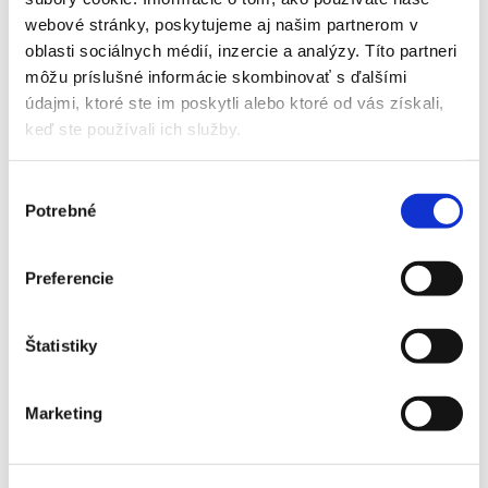
webové stránky, poskytujeme aj našim partnerom v
oblasti sociálnych médií, inzercie a analýzy. Títo partneri
môžu príslušné informácie skombinovať s ďalšími
údajmi, ktoré ste im poskytli alebo ktoré od vás získali,
keď ste používali ich služby.
Výber
Potrebné
súhlasu
Preferencie
DAIKIN PERFERA FTXM50A + RXM50A – 5,0 kW
2559,00
€
Štatistiky
ZOBRAZIŤ DETAIL PRODUKTU
Marketing