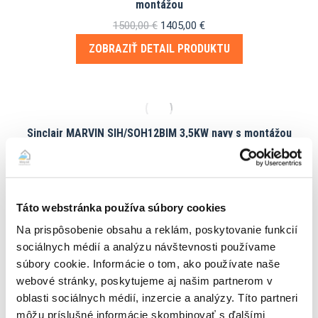
montážou
Pôvodná
Aktuálna
1500,00
€
1405,00
€
cena
cena
ZOBRAZIŤ DETAIL PRODUKTU
bola:
je:
1500,00 €.
1405,00 €.
Sinclair MARVIN SIH/SOH12BIM 3,5KW navy s montážou
1365,00
€
ZOBRAZIŤ DETAIL PRODUKTU
Táto webstránka používa súbory cookies
Na prispôsobenie obsahu a reklám, poskytovanie funkcií
sociálnych médií a analýzu návštevnosti používame
Sinclair MARVIN SIH/SOH12BIM 3,5KW strieborná s
súbory cookie. Informácie o tom, ako používate naše
montážou
webové stránky, poskytujeme aj našim partnerom v
oblasti sociálnych médií, inzercie a analýzy. Títo partneri
1365,00
€
môžu príslušné informácie skombinovať s ďalšími