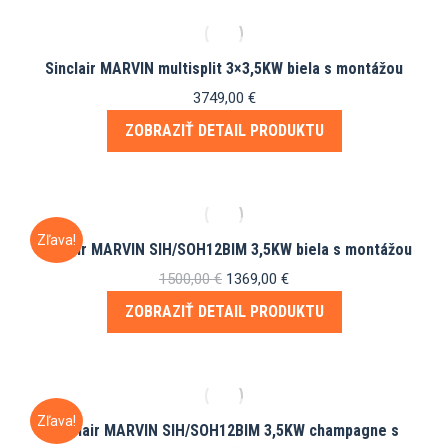
Sinclair MARVIN multisplit 3×3,5KW biela s montážou
3749,00
€
ZOBRAZIŤ DETAIL PRODUKTU
Zľava!
Sinclair MARVIN SIH/SOH12BIM 3,5KW biela s montážou
Pôvodná
Aktuálna
1500,00
€
1369,00
€
cena
cena
ZOBRAZIŤ DETAIL PRODUKTU
bola:
je:
1500,00 €.
1369,00 €.
Zľava!
Sinclair MARVIN SIH/SOH12BIM 3,5KW champagne s