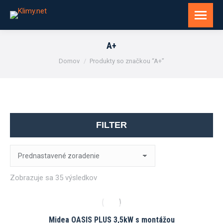
A+
You are here:
Domov
Produkty so značkou “A+”
FILTER
Zobrazuje sa 35 výsledkov
Midea OASIS PLUS 3,5kW s montážou