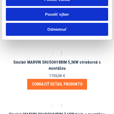
Povoliť výber
Sinclair MARVIN SIH/SOH18BIM 5,3KW navy s montážou
1755,00
€
Odmietnuť
ZOBRAZIŤ DETAIL PRODUKTU
Sinclair MARVIN SIH/SOH18BIM 5,3KW strieborná s
montážou
1755,00
€
ZOBRAZIŤ DETAIL PRODUKTU