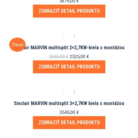
3679,00
€
ZOBRAZIŤ DETAIL PRODUKTU
Zľava!
Sinclair MARVIN multisplit 2×2,7KW-biela s montážou
Pôvodná
Aktuálna
2650,00
€
2525,00
€
cena
cena
ZOBRAZIŤ DETAIL PRODUKTU
bola:
je:
2650,00 €.
2525,00 €.
Sinclair MARVIN multisplit 3×2,7KW biela s montážou
3545,00
€
ZOBRAZIŤ DETAIL PRODUKTU