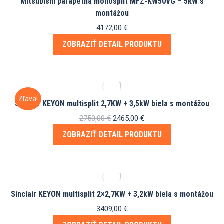
Mitsubishi parapetná monosplit MFZ-KW50VG – 5kW s
montážou
4172,00
€
ZOBRAZIŤ DETAIL PRODUKTU
Zľava!
Sinclair KEYON multisplit 2,7KW + 3,5kW biela s montážou
Pôvodná
Aktuálna
2750,00
€
2465,00
€
cena
cena
ZOBRAZIŤ DETAIL PRODUKTU
bola:
je:
2750,00 €.
2465,00 €.
Sinclair KEYON multisplit 2×2,7KW + 3,2kW biela s montážou
3409,00
€