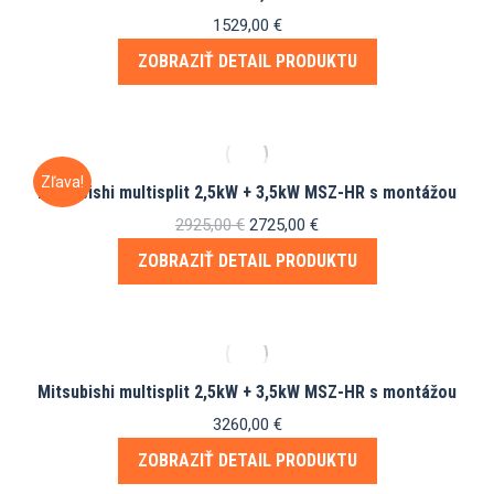
1529,00
€
ZOBRAZIŤ DETAIL PRODUKTU
Zľava!
Mitsubishi multisplit 2,5kW + 3,5kW MSZ-HR s montážou
Pôvodná
Aktuálna
2925,00
€
2725,00
€
cena
cena
ZOBRAZIŤ DETAIL PRODUKTU
bola:
je:
2925,00 €.
2725,00 €.
Mitsubishi multisplit 2,5kW + 3,5kW MSZ-HR s montážou
3260,00
€
ZOBRAZIŤ DETAIL PRODUKTU