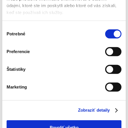
ZOBRAZIŤ DETAIL PRODUKTU
údajmi, ktoré ste im poskytli alebo ktoré od vás získali,
keď ste používali ich služby.
Výber
Potrebné
súhlasu
Sinclair MARVIN SIH/SOH18BIM 5,3KW biela s montážou
1789,00
€
Preferencie
ZOBRAZIŤ DETAIL PRODUKTU
Štatistiky
Marketing
Sinclair MARVIN SIH/SOH18BIM 5,3KW champagne s
montážou
1755,00
€
Zobraziť detaily
ZOBRAZIŤ DETAIL PRODUKTU
Povoliť všetko