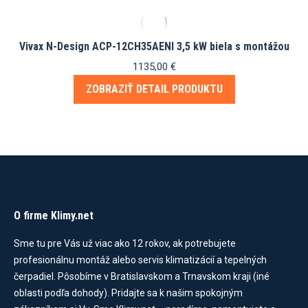
Vivax N-Design ACP-12CH35AENI 3,5 kW biela s montážou
1135,00
€
ZOBRAZIŤ DETAIL PRODUKTU
O firme Klimy.net
Sme tu pre Vás už viac ako 12 rokov, ak potrebujete
profesionálnu montáž alebo servis klimatizácií a tepelných
čerpadiel. Pôsobíme v Bratislavskom a Trnavskom kraji (iné
oblasti podľa dohody). Pridajte sa k našim spokojným