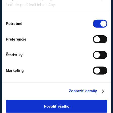
Nie je firma ako firma – naše oprávnenia :
keď ste používali ich služby.
Oprávnenie technickej inšpekcie
Overenie odborných vedomostí
Výber
Overenie odb. vedomostí – nad 25kg
Potrebné
súhlasu
Doklad o overení odb. vedomostí
Doklad o certifikácii TČ
Preferencie
Náš tím v pracovnom nasadení
Štatistiky
Marketing
Zákaznícka sekcia
Zobraziť detaily
Domovská stránka
Povoliť všetko
Nákupný košík