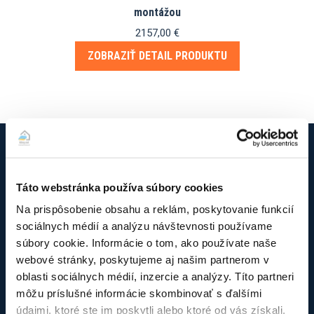
montážou
2157,00
€
ZOBRAZIŤ DETAIL PRODUKTU
O firme Klimy.net
Táto webstránka používa súbory cookies
Na prispôsobenie obsahu a reklám, poskytovanie funkcií
Sme tu pre Vás už viac ako 12 rokov, ak potrebujete
sociálnych médií a analýzu návštevnosti používame
profesionálnu montáž alebo servis klimatizácií a tepelných
súbory cookie. Informácie o tom, ako používate naše
čerpadiel. Pôsobíme v Bratislavskom a Trnavskom kraji (iné
webové stránky, poskytujeme aj našim partnerom v
oblasti podľa dohody). Pridajte sa k našim spokojným
oblasti sociálnych médií, inzercie a analýzy. Títo partneri
zákazníkom aj Vy. Sme Klimy.net – poradíme, namontujete a
môžu príslušné informácie skombinovať s ďalšími
staráme sa o Vaše zariadenie aj ďalšie roky.
údajmi, ktoré ste im poskytli alebo ktoré od vás získali,