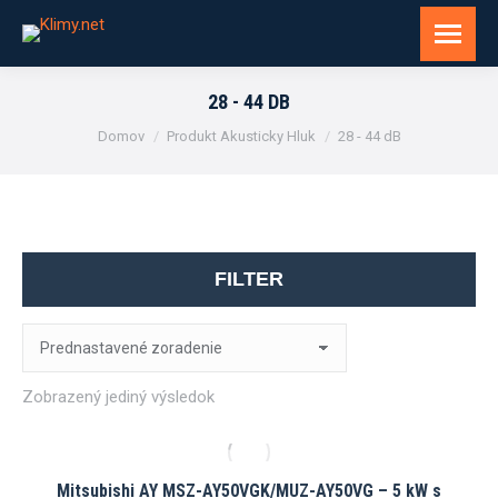
28 - 44 DB
You are here:
Domov
Produkt Akusticky Hluk
28 - 44 dB
FILTER
Zobrazený jediný výsledok
Mitsubishi AY MSZ-AY50VGK/MUZ-AY50VG – 5 kW s